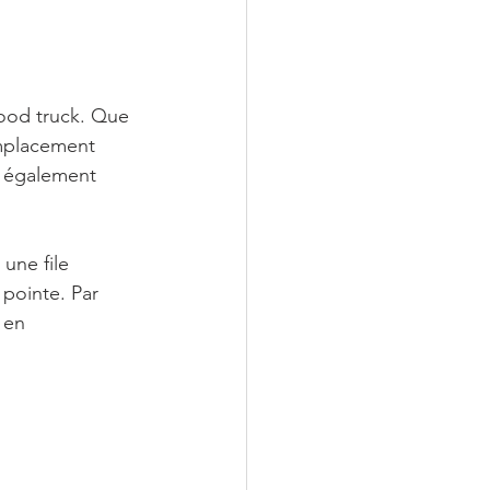
food truck. Que 
emplacement 
s également 
une file 
 pointe. Par 
 en 