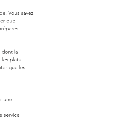
de. Vous savez 
er que 
préparés 
 dont la 
les plats 
ter que les 
r une 
e service 