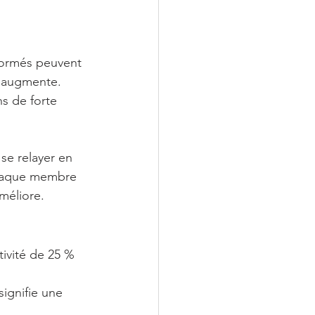
formés peuvent 
s augmente. 
s de forte 
se relayer en 
chaque membre 
améliore.
ivité de 25 % 
signifie une 