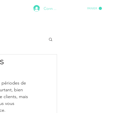
Connexion
PANIER
 DE CAISSE
ASSISTANCE
PLUS
s
s périodes de 
urtant, bien 
 clients, mais 
ous vous 
ce.