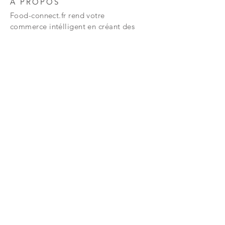
À PROPOS
Food-connect.fr rend votre
commerce
intélligent en créant des
solutions
pour les fast-food, food-truck
dans la restauration rapide .
Nous vendons des imprimantes
thermiques de caisses enregistreuses,
accessoires et logiciel de caisse.
Logiciel de caisse
L'application ma caisse pour fast-food
est disponible sur
iOS
et android
en
téléchargement
gratuit.
Télècharger l'application
S'abonner