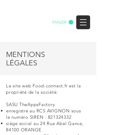
Food-connect.fr
PANIER
Rendez votre commerce intelligent
MENTIONS
LÉGALES
Le site web Food-connect.fr est la
propriété de la société:
SASU TheAppsFactory
enregistré au RCS AVIGNON sous
le
numéro SIREN :
821324332
siège
social au 24
Rue Abel Gance
,
84100 ORANGE