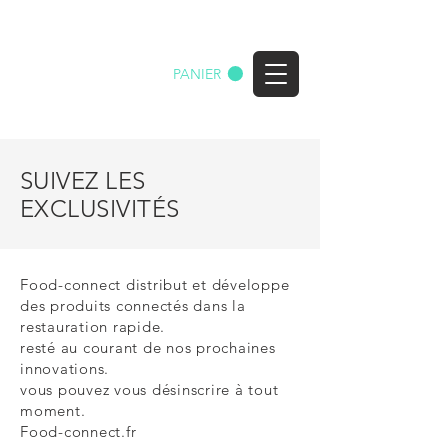
Food-connect.fr
PANIER
Rendez votre commerce intelligent
SUIVEZ LES
EXCLUSIVITÉS
Food-connect
distribut
et
développe
des produits connectés dans la
restauration rapide.
resté au courant de nos prochaines
innovations.
vous pouvez vous
désinscrire à
tout
moment.
Food-connect.fr